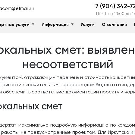
+7 (904) 342-7
acom@e1mail.ru
Пн-Пт: c 10:00 до 1
ертные услуги
Информация
Услуги
О компании
кальных смет: выявле
несоответствий
кументом, отражающим перечень и стоимость конкретных
т привести к значительным перерасходам бюджета и заде
и обеспечить соответствие документации проекту и нор
окальных смет
одержат максимально подробную информацию по каждому
работы, не предусмотренные проектом. Для Иркутска и 